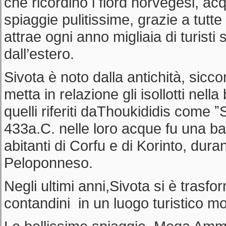
che ricordino i fiord norvegesi, acq
spiaggie pulitissime, grazie a tutt
attrae ogni anno migliaia di turisti 
dall’estero.
Sivota è noto dalla antichità, sicco
metta in relazione gli isollotti nell
quelli riferiti daThoukididis come ˮS
433a.C. nelle loro acque fu una bat
abitanti di Corfu e di Korinto, dura
Peloponneso.
Negli ultimi anni,Sivota si è trasfo
contandini in un luogo turistico mo