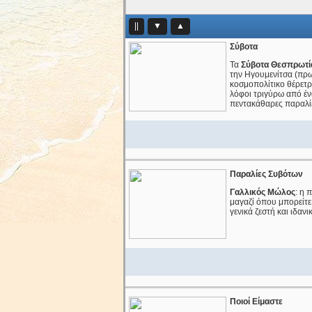
||
▼
▲
Σύβοτα
Τα
Σύβοτα Θεσπρωτί
την Ηγουμενίτσα (πρ
κοσμοπολίτικο θέρετρο
λόφοι τριγύρω από έν
πεντακάθαρες παραλί
Παραλίες Συβότων
Γαλλικός Μώλος
: η 
μαγαζί όπου μπορείτε 
γενικά ζεστή και ιδανι
Ποιοί Είμαστε