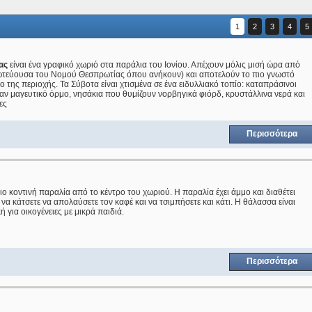
1
2
3
4
5
ας
είναι ένα γραφικό χωριό στα παράλια του Ιονίου. Απέχουν μόλις μισή ώρα από
ωτεύουσα του Νομού Θεσπρωτίας όπου ανήκουν) και αποτελούν το πιο γνωστό
 της περιοχής. Τα Σύβοτα είναι χτισμένα σε ένα ειδυλλιακό τοπίο: καταπράσινοι
αν μαγευτικό όρμο, νησάκια που θυμίζουν νορβηγικά φιόρδ, κρυστάλλινα νερά και
ες
Περισσότερα
πιο κοντινή παραλία από το κέντρο του χωριού. Η παραλία έχει άμμο και διαθέτει
να κάτσετε να απολαύσετε τον καφέ και να τσιμπήσετε και κάτι. Η θάλασσα είναι
κή για οικογένειες με μικρά παιδιά.
Περισσότερα