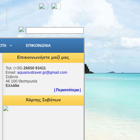
ΟΤΑ
ΕΠΙΚΟΙΝΩΝΙΑ
Επικοινωνήστε μαζί μας
Τηλ: (+30)
26650 93411
Email:
aquariustravel.gr@gmail.com
Σύβοτα
46 100 Θεσπρωτία
Ελλάδα
| Περισσότερα |
Χάρτης Συβότων