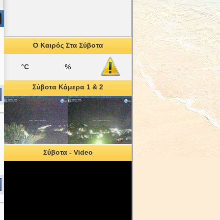
Ο Καιρός Στα Σύβοτα
°C
%
Σύβοτα Κάμερα 1 & 2
Σύβοτα - Video