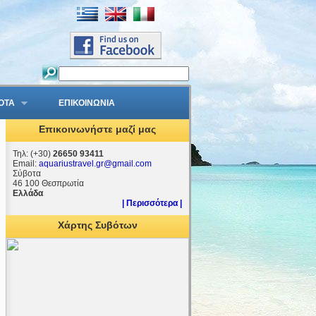
ΟΤΑ
ΕΠΙΚΟΙΝΩΝΙΑ
Επικοινωνήστε μαζί μας
Τηλ: (+30)
26650 93411
Email:
aquariustravel.gr@gmail.com
Σύβοτα
46 100 Θεσπρωτία
Ελλάδα
| Περισσότερα |
Χάρτης Συβότων