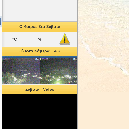
Ο Καιρός Στα Σύβοτα
°C
%
Σύβοτα Κάμερα 1 & 2
Σύβοτα - Video