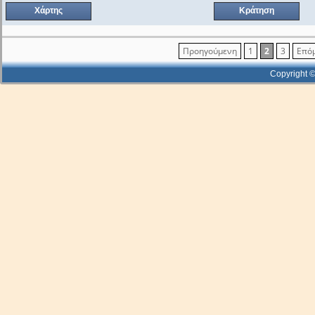
Χάρτης
Κράτηση
Προηγούμενη
1
2
3
Επό
Copyright ©